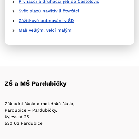
Prvňáčci a druháčci jeli do Častolovic
Svět plazů navštívili čtvrťáci
Zážitkové bubnování v ŠD
Malí velkým, velcí malým
ZŠ a MŠ Pardubičky
Základní škola a mateřská škola,
Pardubice – Pardubičky,
Kyjevská 25
530 03 Pardubice