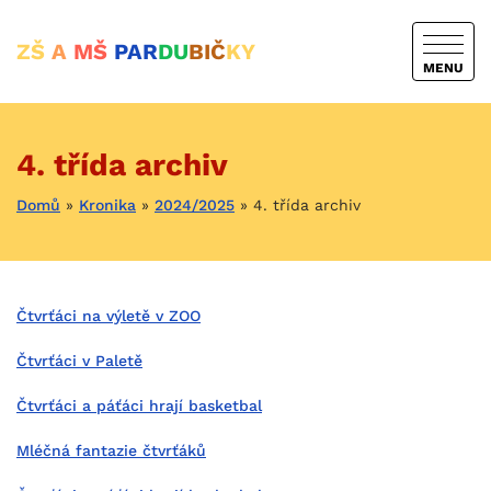
ZŠ
A
MŠ
PAR
DU
BIČ
KY
MENU
4. třída archiv
Domů
»
Kronika
»
2024/2025
»
4. třída archiv
Čtvrťáci na výletě v ZOO
Čtvrťáci v Paletě
Čtvrťáci a páťáci hrají basketbal
Mléčná fantazie čtvrťáků