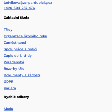
ludvikova@zs-pardubicky.cz
+420 604 287 476
Základní škola
Třídy
Organizace školního roku
Zaměstnanci
Spolupráce s rodiči
Zápis do 1. třídy
Poradenství
Rozvrhy tříd
Dokumenty a žádosti
GDPR
Kariéra
Rychlé odkazy
Škola