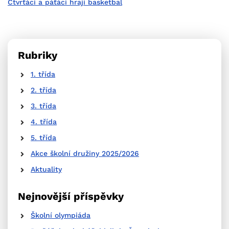
Čtvrťáci a páťáci hrají basketbal
Rubriky
1. třída
2. třída
3. třída
4. třída
5. třída
Akce školní družiny 2025/2026
Aktuality
Nejnovější příspěvky
Školní olympiáda