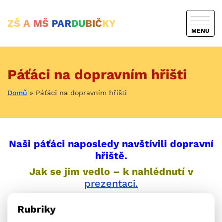
ZŠ
A
MŠ
PAR
DU
BIČ
KY
MENU
Páťáci na dopravním hřišti
Domů
»
Páťáci na dopravním hřišti
Naši páťáci naposledy navštívili dopravní
hřiště.
Jak se jim vedlo – k nahlédnutí v
prezentaci.
Rubriky