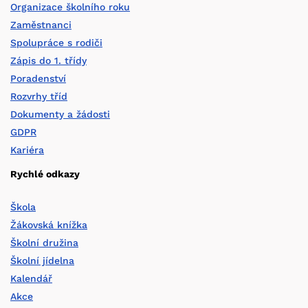
Organizace školního roku
Zaměstnanci
Spolupráce s rodiči
Zápis do 1. třídy
Poradenství
Rozvrhy tříd
Dokumenty a žádosti
GDPR
Kariéra
Rychlé odkazy
Škola
Žákovská knížka
Školní družina
Školní jídelna
Kalendář
Akce