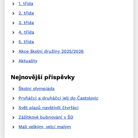
1. třída
2. třída
3. třída
4. třída
5. třída
Akce školní družiny 2025/2026
Aktuality
Nejnovější příspěvky
Školní olympiáda
Prvňáčci a druháčci jeli do Častolovic
Svět plazů navštívili čtvrťáci
Zážitkové bubnování v ŠD
Malí velkým, velcí malým