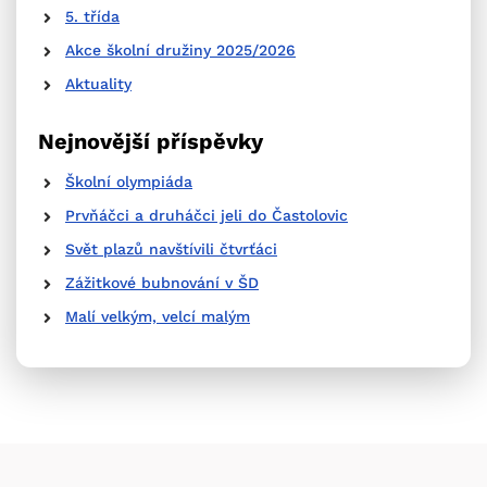
5. třída
Akce školní družiny 2025/2026
Aktuality
Nejnovější příspěvky
Školní olympiáda
Prvňáčci a druháčci jeli do Častolovic
Svět plazů navštívili čtvrťáci
Zážitkové bubnování v ŠD
Malí velkým, velcí malým