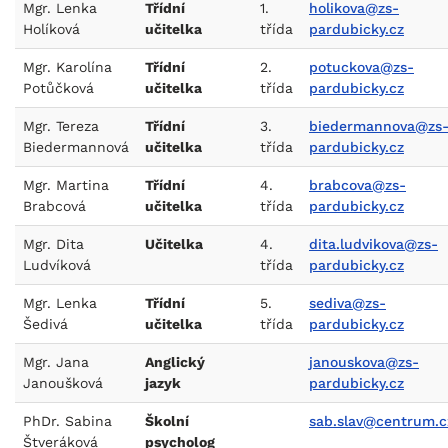
Mgr. Lenka
Třídní
1.
holikova@zs-
Holíková
učitelka
třída
pardubicky.cz
Mgr. Karolína
Třídní
2.
potuckova@zs-
Potůčková
učitelka
třída
pardubicky.cz
Mgr. Tereza
Třídní
3.
biedermannova@zs
Biedermannová
učitelka
třída
pardubicky.cz
Mgr. Martina
Třídní
4.
brabcova@zs-
Brabcová
učitelka
třída
pardubicky.cz
Mgr. Dita
Učitelka
4.
dita.ludvikova@zs-
Ludvíková
třída
pardubicky.cz
Mgr. Lenka
Třídní
5.
sediva@zs-
Šedivá
učitelka
třída
pardubicky.cz
Mgr. Jana
Anglický
janouskova@zs-
Janoušková
jazyk
pardubicky.cz
PhDr. Sabina
Školní
sab.slav@centrum.c
Štveráková
psycholog