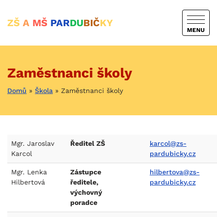
ZŠ
A
MŠ
PAR
DU
BIČ
KY
MENU
Zaměstnanci školy
Domů
»
Škola
»
Zaměstnanci školy
Mgr. Jaroslav
Ředitel ZŠ
karcol@zs-
Karcol
pardubicky.cz
Mgr. Lenka
Zástupce
hilbertova@zs-
Hilbertová
ředitele,
pardubicky.cz
výchovný
poradce