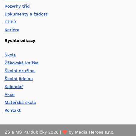
Rozvrhy tříd
Dokumenty a žádosti
GDPR
Kariéra
Rychlé odkazy
Škola
Žákovská knížka
Školní družina
Školní jídelna
Kalendář
Akce
Mateřská škola
Kontakt
ZŠ a MŠ Pardubičky 2026 |
by
Media Heroes s.r.o.