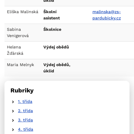
úklid
Eliška Malinská
Školní
malinska@zs-
asistent
pardubicky.cz
Sabina
Školnice
Venigerová
Helena
Výdej obědů
Žďárská
Maria Melnyk
Výdej obědů,
úklid
Rubriky
1. třída
2. třída
3. třída
4. třída