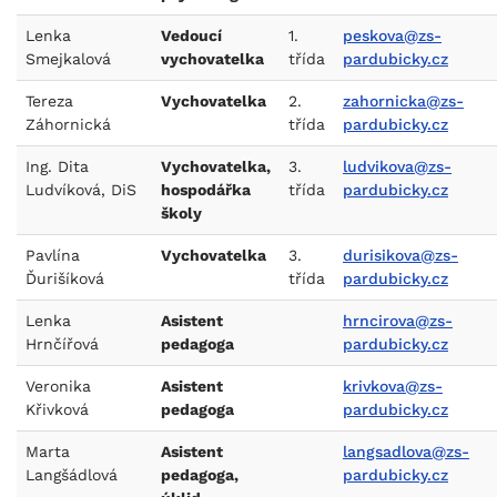
Lenka
Vedoucí
1.
peskova@zs-
Smejkalová
vychovatelka
třída
pardubicky.cz
Tereza
Vychovatelka
2.
zahornicka@zs-
Záhornická
třída
pardubicky.cz
Ing. Dita
Vychovatelka,
3.
ludvikova@zs-
Ludvíková, DiS
hospodářka
třída
pardubicky.cz
školy
Pavlína
Vychovatelka
3.
durisikova@zs-
Ďurišíková
třída
pardubicky.cz
Lenka
Asistent
hrncirova@zs-
Hrnčířová
pedagoga
pardubicky.cz
Veronika
Asistent
krivkova@zs-
Křivková
pedagoga
pardubicky.cz
Marta
Asistent
langsadlova@zs-
Langšádlová
pedagoga,
pardubicky.cz