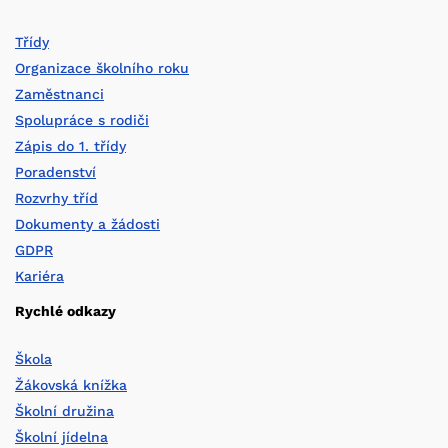
Třídy
Organizace školního roku
Zaměstnanci
Spolupráce s rodiči
Zápis do 1. třídy
Poradenství
Rozvrhy tříd
Dokumenty a žádosti
GDPR
Kariéra
Rychlé odkazy
Škola
Žákovská knížka
Školní družina
Školní jídelna