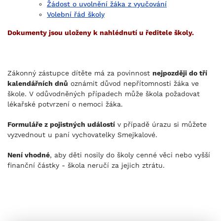
Žádost o uvolnění žáka z vyučování
Volební řád školy
Dokumenty jsou uloženy k nahlédnutí u ředitele školy.
Zákonný zástupce dítěte má za povinnost
nejpozději do tří
kalendářních dnů
oznámit důvod nepřítomnosti žáka ve
škole. V odůvodněných případech může škola požadovat
lékařské potvrzení o nemoci žáka.
Formuláře z pojistných událostí
v případě úrazu si můžete
vyzvednout u paní vychovatelky Smejkalové.
Není vhodné
, aby děti nosily do školy cenné věci nebo vyšší
finanční částky - škola neručí za jejich ztrátu.