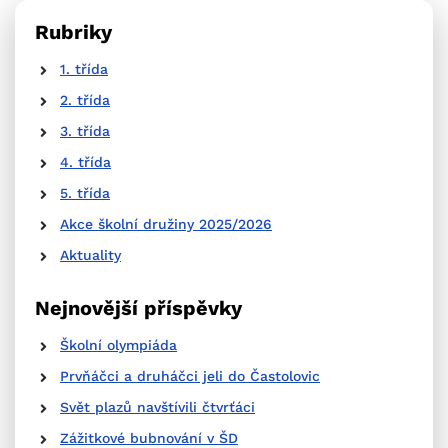
Rubriky
1. třída
2. třída
3. třída
4. třída
5. třída
Akce školní družiny 2025/2026
Aktuality
Nejnovější příspěvky
Školní olympiáda
Prvňáčci a druháčci jeli do Častolovic
Svět plazů navštívili čtvrťáci
Zážitkové bubnování v ŠD