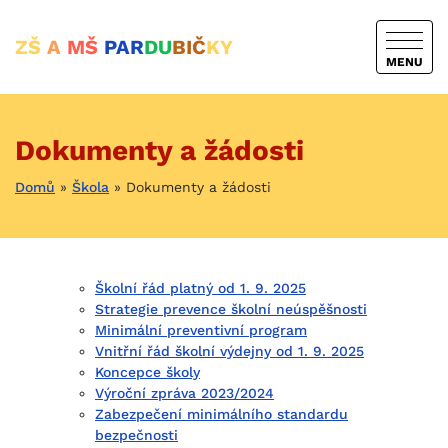
ZŠ
A
MŠ
PAR
DU
BIČ
KY
MENU
Dokumenty a žádosti
Domů
»
Škola
»
Dokumenty a žádosti
Školní řád platný od 1. 9. 2025
Strategie prevence školní neúspěšnosti
Minimální preventivní program
Vnitřní řád školní výdejny od 1. 9. 2025
Koncepce školy
Výroční zpráva 2023/2024
Zabezpečení minimálního standardu
bezpečnosti