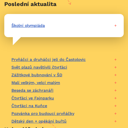
Poslední aktualita
Školní olympiáda
Prvňáčci a druháčci jeli do Častolovic
Svět plazů navštívili čtvrťáci
Zážitkové bubnování v ŠD
Malí velkým, velcí malým
Beseda se záchranáři
Čtvrťáci ve Fajnparku
Čtvrťáci na Kuňce
Pozvánka pro budoucí prvňáčky
Dětský den + opékání buřtů