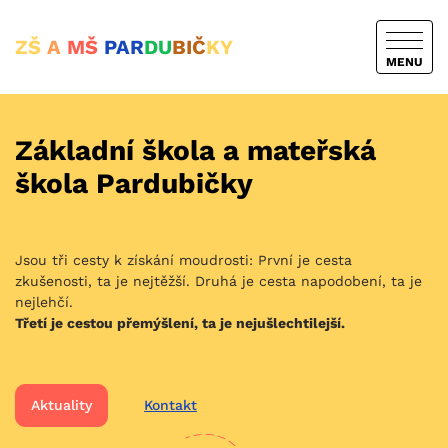
ZŠ
A
MŠ
PAR
DU
BIČ
KY
MENU
Základní škola a mateřská
škola Pardubičky
Jsou tři cesty k získání moudrosti: První je cesta
zkušenosti, ta je nejtěžší. Druhá je cesta napodobení, ta je
nejlehčí.
Třetí je cestou přemýšlení, ta je nejušlechtilejší.
Aktuality
Kontakt