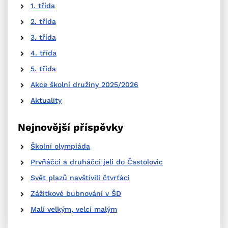
1. třída
2. třída
3. třída
4. třída
5. třída
Akce školní družiny 2025/2026
Aktuality
Nejnovější příspěvky
Školní olympiáda
Prvňáčci a druháčci jeli do Častolovic
Svět plazů navštívili čtvrťáci
Zážitkové bubnování v ŠD
Malí velkým, velcí malým