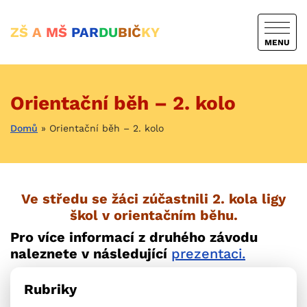
ZŠ
A
MŠ
PAR
DU
BIČ
KY
MENU
Orientační běh – 2. kolo
Domů
»
Orientační běh – 2. kolo
Ve středu se žáci zúčastnili 2. kola ligy
škol v orientačním běhu.
Pro více informací z druhého závodu
naleznete v následující
prezentaci.
Rubriky