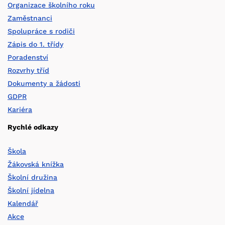
Organizace školního roku
Zaměstnanci
Spolupráce s rodiči
Zápis do 1. třídy
Poradenství
Rozvrhy tříd
Dokumenty a žádosti
GDPR
Kariéra
Rychlé odkazy
Škola
Žákovská knížka
Školní družina
Školní jídelna
Kalendář
Akce