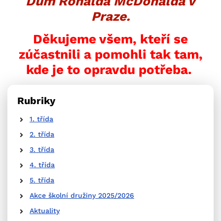
Dům Ronalda McDonalda v
Praze.
Děkujeme všem, kteří se
zúčastnili a pomohli tak tam,
kde je to opravdu potřeba.
Rubriky
1. třída
2. třída
3. třída
4. třída
5. třída
Akce školní družiny 2025/2026
Aktuality