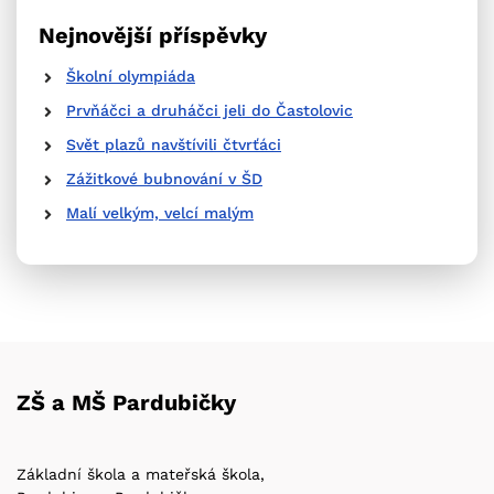
Nejnovější příspěvky
Školní olympiáda
Prvňáčci a druháčci jeli do Častolovic
Svět plazů navštívili čtvrťáci
Zážitkové bubnování v ŠD
Malí velkým, velcí malým
ZŠ a MŠ Pardubičky
Základní škola a mateřská škola,