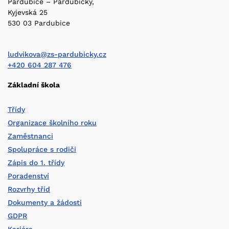
Pardubice – Pardubičky,
Kyjevská 25
530 03 Pardubice
ludvikova@zs-pardubicky.cz
+420 604 287 476
Základní škola
Třídy
Organizace školního roku
Zaměstnanci
Spolupráce s rodiči
Zápis do 1. třídy
Poradenství
Rozvrhy tříd
Dokumenty a žádosti
GDPR