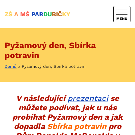
ZŠ
A
MŠ
PAR
DU
BIČ
KY
MENU
Pyžamový den, Sbírka
potravin
Domů
»
Pyžamový den, Sbírka potravin
V následující
prezentaci
se
můžete podívat, jak u nás
probíhat Pyžamový den a jak
dopadla
Sbírka potravin
pro