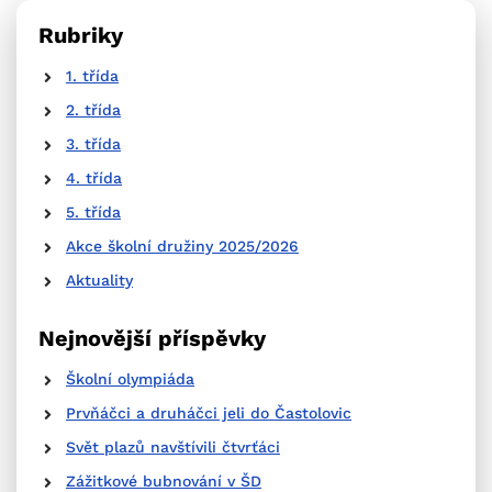
Rubriky
1. třída
2. třída
3. třída
4. třída
5. třída
Akce školní družiny 2025/2026
Aktuality
Nejnovější příspěvky
Školní olympiáda
Prvňáčci a druháčci jeli do Častolovic
Svět plazů navštívili čtvrťáci
Zážitkové bubnování v ŠD