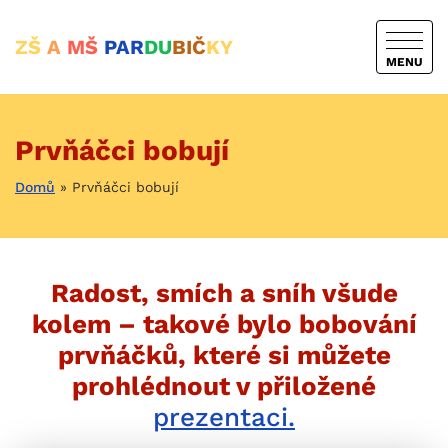
ZŠ
A
MŠ
PAR
DU
BIČ
KY
MENU
Prvňáčci bobují
Domů
»
Prvňáčci bobují
Radost, smích a sníh všude
kolem – takové bylo bobování
prvňáčků, které si můžete
prohlédnout v přiložené
prezentaci.