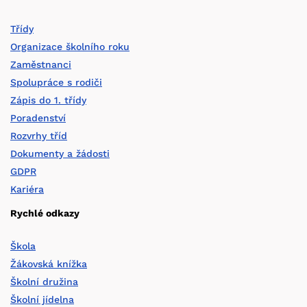
Třídy
Organizace školního roku
Zaměstnanci
Spolupráce s rodiči
Zápis do 1. třídy
Poradenství
Rozvrhy tříd
Dokumenty a žádosti
GDPR
Kariéra
Rychlé odkazy
Škola
Žákovská knížka
Školní družina
Školní jídelna