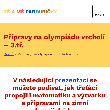
ZŠ
A
MŠ
PAR
DU
BIČ
KY
MENU
Přípravy na olympiádu vrcholí
– 3.tř.
Domů
»
Přípravy na olympiádu vrcholí – 3.tř.
V následující
prezentaci
se
můžete podívat, jak třeťáci
propojili matematiku a výtvarku
s přípravami na zimní