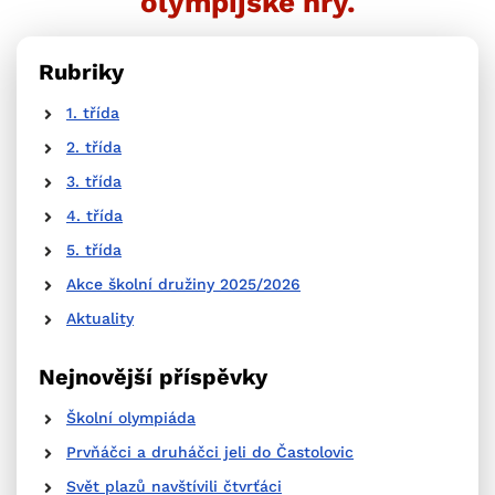
olympijské hry.
Rubriky
1. třída
2. třída
3. třída
4. třída
5. třída
Akce školní družiny 2025/2026
Aktuality
Nejnovější příspěvky
Školní olympiáda
Prvňáčci a druháčci jeli do Častolovic
Svět plazů navštívili čtvrťáci