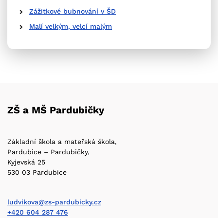
Zážitkové bubnování v ŠD
Malí velkým, velcí malým
ZŠ a MŠ Pardubičky
Základní škola a mateřská škola,
Pardubice – Pardubičky,
Kyjevská 25
530 03 Pardubice
ludvikova@zs-pardubicky.cz
+420 604 287 476