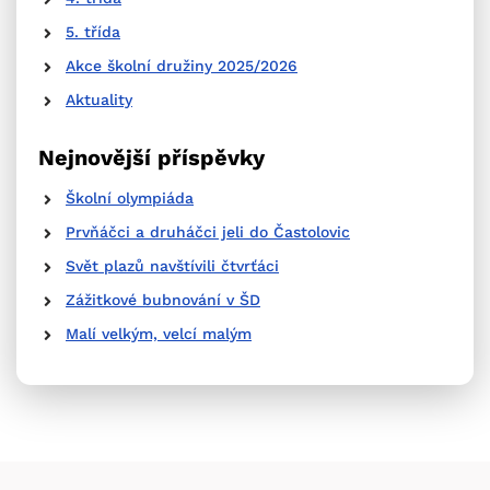
5. třída
Akce školní družiny 2025/2026
Aktuality
Nejnovější příspěvky
Školní olympiáda
Prvňáčci a druháčci jeli do Častolovic
Svět plazů navštívili čtvrťáci
Zážitkové bubnování v ŠD
Malí velkým, velcí malým