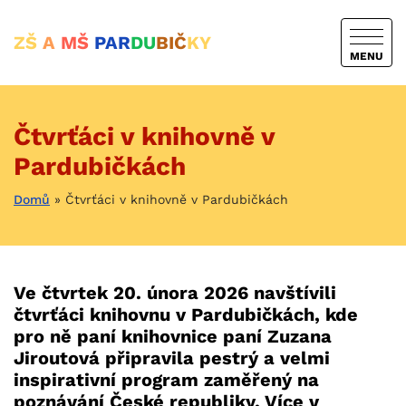
ZŠ
A
MŠ
PAR
DU
BIČ
KY
MENU
Čtvrťáci v knihovně v
Pardubičkách
Domů
»
Čtvrťáci v knihovně v Pardubičkách
Ve čtvrtek 20. února 2026 navštívili
čtvrťáci knihovnu v Pardubičkách, kde
pro ně paní knihovnice paní Zuzana
Jiroutová připravila pestrý a velmi
inspirativní program zaměřený na
poznávání České republiky. Více v