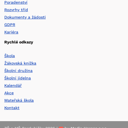
Poradenství
Rozvrhy tříd
Dokumenty a žádosti
GDPR
Kariéra
Rychlé odkazy
Škola
Žákovská knížka
Školní družina
Školní jídelna
Kalendář
Akce
Mateřská škola
Kontakt