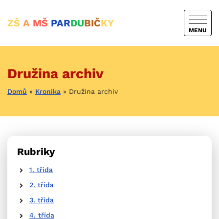
ZŠ
A
MŠ
PAR
DU
BIČ
KY
MENU
Družina archiv
Domů
»
Kronika
»
Družina archiv
Rubriky
1. třída
2. třída
3. třída
4. třída