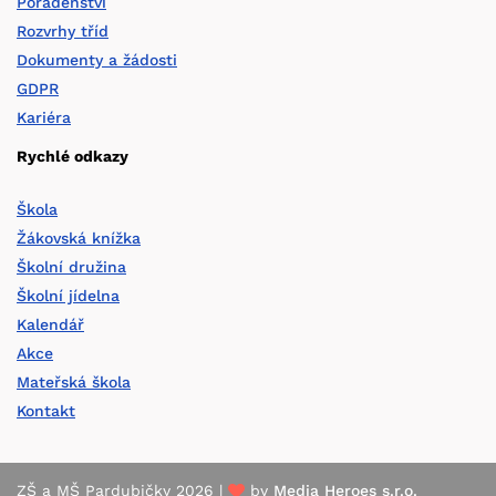
Poradenství
Rozvrhy tříd
Dokumenty a žádosti
GDPR
Kariéra
Rychlé odkazy
Škola
Žákovská knížka
Školní družina
Školní jídelna
Kalendář
Akce
Mateřská škola
Kontakt
ZŠ a MŠ Pardubičky 2026 |
by
Media Heroes s.r.o.