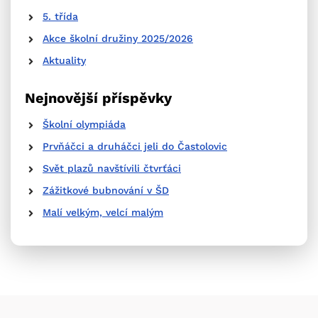
5. třída
Akce školní družiny 2025/2026
Aktuality
Nejnovější příspěvky
Školní olympiáda
Prvňáčci a druháčci jeli do Častolovic
Svět plazů navštívili čtvrťáci
Zážitkové bubnování v ŠD
Malí velkým, velcí malým