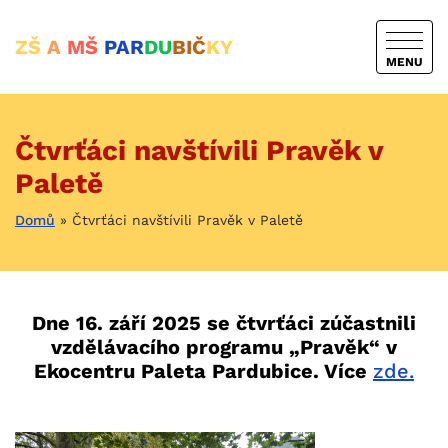
ZŠ
A
MŠ
PAR
DU
BIČ
KY
MENU
Čtvrťáci navštívili Pravěk v
Paletě
Domů
»
Čtvrťáci navštívili Pravěk v Paletě
Dne 16. září 2025 se čtvrťáci zúčastnili
vzdělávacího programu „Pravěk“ v
Ekocentru Paleta Pardubice. Více
zde.