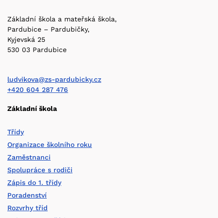
Základní škola a mateřská škola,
Pardubice – Pardubičky,
Kyjevská 25
530 03 Pardubice
ludvikova@zs-pardubicky.cz
+420 604 287 476
Základní škola
Třídy
Organizace školního roku
Zaměstnanci
Spolupráce s rodiči
Zápis do 1. třídy
Poradenství
Rozvrhy tříd