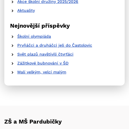
Akce školní družiny 2025/2026
Aktuality
Nejnovější příspěvky
Školní olympiáda
Prvňáčci a druháčci jeli do Častolovic
Svět plazů navštívili čtvrťáci
Zážitkové bubnování v ŠD
Malí velkým, velcí malým
ZŠ a MŠ Pardubičky