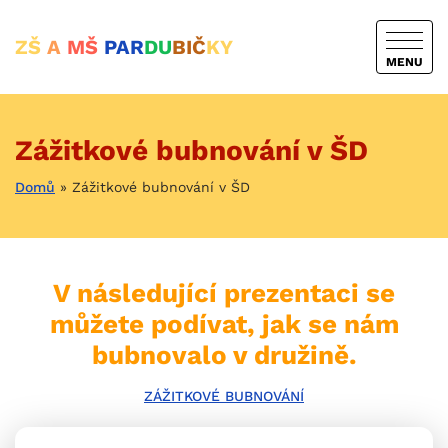
ZŠ
A
MŠ
PAR
DU
BIČ
KY
MENU
Zážitkové bubnování v ŠD
Domů
»
Zážitkové bubnování v ŠD
V následující prezentaci se
můžete podívat, jak se nám
bubnovalo v družině.
ZÁŽITKOVÉ BUBNOVÁNÍ