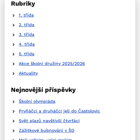
Rubriky
1. třída
2. třída
3. třída
4. třída
5. třída
Akce školní družiny 2025/2026
Aktuality
Nejnovější příspěvky
Školní olympiáda
Prvňáčci a druháčci jeli do Častolovic
Svět plazů navštívili čtvrťáci
Zážitkové bubnování v ŠD