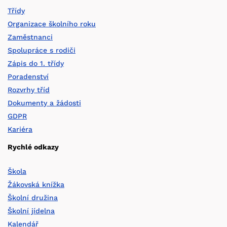
Třídy
Organizace školního roku
Zaměstnanci
Spolupráce s rodiči
Zápis do 1. třídy
Poradenství
Rozvrhy tříd
Dokumenty a žádosti
GDPR
Kariéra
Rychlé odkazy
Škola
Žákovská knížka
Školní družina
Školní jídelna
Kalendář