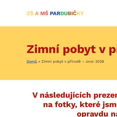
ZŠ
A
MŠ
PAR
DU
BIČ
KY
Zimní pobyt v p
Domů
»
Zimní pobyt v přírodě – únor 2026
V následujících preze
na fotky, které jsm
opravdu n