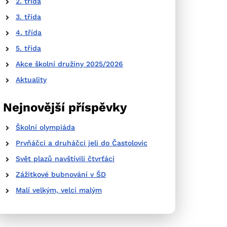
2. třída
3. třída
4. třída
5. třída
Akce školní družiny 2025/2026
Aktuality
Nejnovější příspěvky
Školní olympiáda
Prvňáčci a druháčci jeli do Častolovic
Svět plazů navštívili čtvrťáci
Zážitkové bubnování v ŠD
Malí velkým, velcí malým