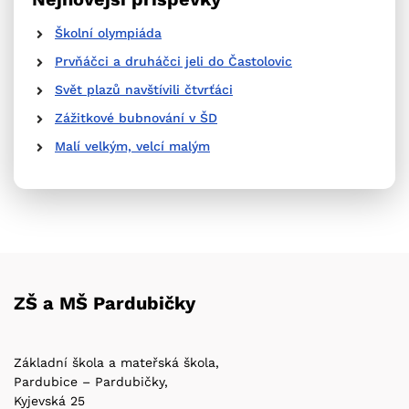
Školní olympiáda
Prvňáčci a druháčci jeli do Častolovic
Svět plazů navštívili čtvrťáci
Zážitkové bubnování v ŠD
Malí velkým, velcí malým
ZŠ a MŠ Pardubičky
Základní škola a mateřská škola,
Pardubice – Pardubičky,
Kyjevská 25