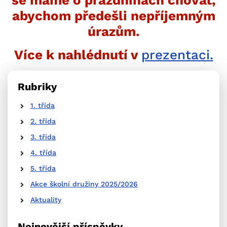
se máme o prázdninách chovat,
abychom předešli nepříjemným
úrazům.
Více k nahlédnutí v
prezentaci.
Rubriky
1. třída
2. třída
3. třída
4. třída
5. třída
Akce školní družiny 2025/2026
Aktuality
Nejnovější příspěvky