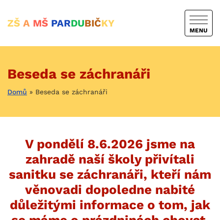
ZŠ
A
MŠ
PAR
DU
BIČ
KY
MENU
Beseda se záchranáři
Domů
»
Beseda se záchranáři
V pondělí 8.6.2026 jsme na
zahradě naší školy přivítali
sanitku se záchranáři, kteří nám
věnovadi dopoledne nabité
důležitými informace o tom, jak