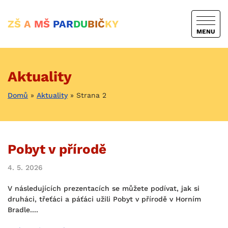
ZŠ
A
MŠ
PAR
DU
BIČ
KY
MENU
Aktuality
Domů
»
Aktuality
»
Strana 2
Pobyt v přírodě
4. 5. 2026
V následujících prezentacích se můžete podívat, jak si
druháci, třeťáci a páťáci užili Pobyt v přírodě v Horním
Bradle....