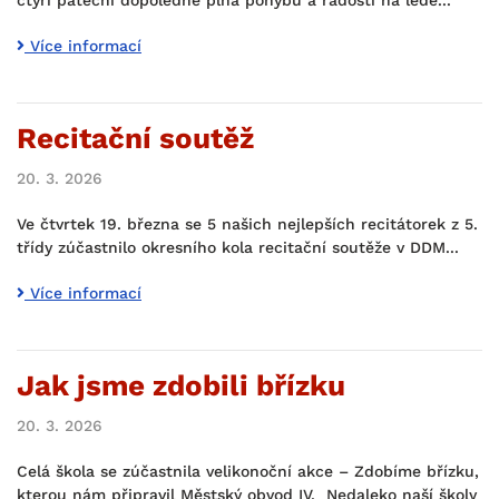
čtyři páteční dopoledne plná pohybu a radosti na ledě...
Více informací
Recitační soutěž
20. 3. 2026
Ve čtvrtek 19. března se 5 našich nejlepších recitátorek z 5.
třídy zúčastnilo okresního kola recitační soutěže v DDM...
Více informací
Jak jsme zdobili břízku
20. 3. 2026
Celá škola se zúčastnila velikonoční akce – Zdobíme břízku,
kterou nám připravil Městský obvod IV. Nedaleko naší školy