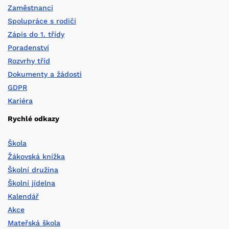
Zaměstnanci
Spolupráce s rodiči
Zápis do 1. třídy
Poradenství
Rozvrhy tříd
Dokumenty a žádosti
GDPR
Kariéra
Rychlé odkazy
Škola
Žákovská knížka
Školní družina
Školní jídelna
Kalendář
Akce
Mateřská škola