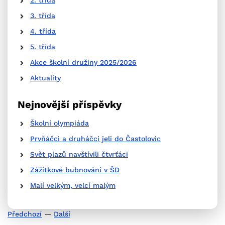
2. třída
3. třída
4. třída
5. třída
Akce školní družiny 2025/2026
Aktuality
Nejnovější příspěvky
Školní olympiáda
Prvňáčci a druháčci jeli do Častolovic
Svět plazů navštívili čtvrťáci
Zážitkové bubnování v ŠD
Malí velkým, velcí malým
Předchozí
—
Další